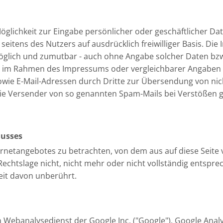
öglichkeit zur Eingabe persönlicher oder geschäftlicher Da
n seitens des Nutzers auf ausdrücklich freiwilliger Basis. D
möglich und zumutbar - auch ohne Angabe solcher Daten bz
r im Rahmen des Impressums oder vergleichbarer Angaben v
wie E-Mail-Adressen durch Dritte zur Übersendung von nic
n die Versender von so genannten Spam-Mails bei Verstößen 
lusses
ternetangebotes zu betrachten, von dem aus auf diese Seite 
chtslage nicht, nicht mehr oder nicht vollständig entsprech
eit davon unberührt.
 Webanalysedienst der Google Inc. ("Google"). Google Analy