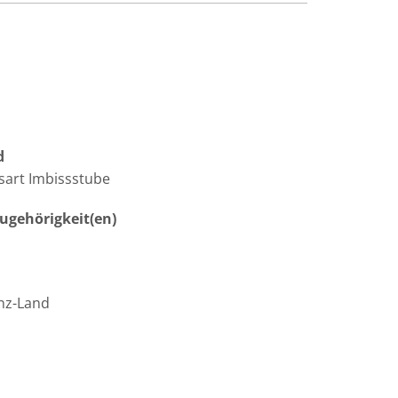
d
sart Imbissstube
gehörigkeit(en)
nz-Land