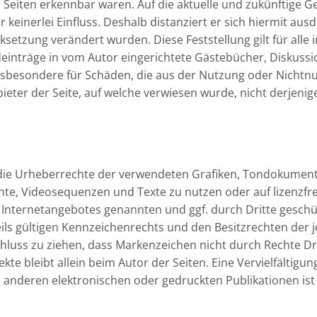
n Seiten erkennbar waren. Auf die aktuelle und zukünftige G
keinerlei Einfluss. Deshalb distanziert er sich hiermit ausdr
nksetzung verändert wurden. Diese Feststellung gilt für all
inträge in vom Autor eingerichtete Gästebücher, Diskussions
insbesondere für Schäden, die aus der Nutzung oder Nicht
ieter der Seite, auf welche verwiesen wurde, nicht derjenige,
nen die Urheberrechte der verwendeten Grafiken, Tondokume
ente, Videosequenzen und Texte zu nutzen oder auf lizenzf
es Internetangebotes genannten und ggf. durch Dritte gesc
s gültigen Kennzeichenrechts und den Besitzrechten der je
hluss zu ziehen, dass Markenzeichen nicht durch Rechte Dri
jekte bleibt allein beim Autor der Seiten. Eine Vervielfälti
anderen elektronischen oder gedruckten Publikationen is