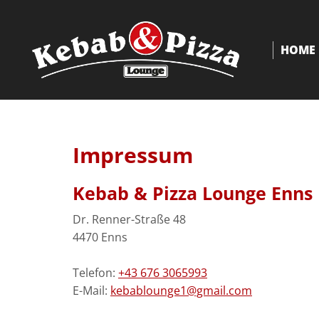
HOME
Impressum
Kebab & Pizza Lounge Enns
Dr. Renner-Straße 48
4470 Enns
Telefon:
+43 676 3065993
E-Mail:
kebablounge1@gmail.com