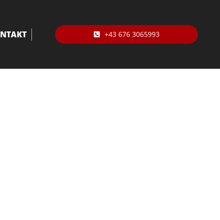
NTAKT
+43 676 3065993