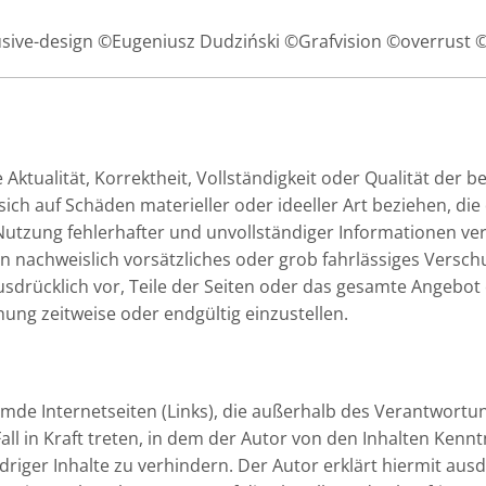
usive-design ©Eugeniusz Dudziński ©Grafvision ©overrust
ktualität, Korrektheit, Vollständigkeit oder Qualität der b
ch auf Schäden materieller oder ideeller Art beziehen, di
utzung fehlerhafter und unvollständiger Informationen ver
n nachweislich vorsätzliches oder grob fahrlässiges Verschu
ausdrücklich vor, Teile der Seiten oder das gesamte Angeb
hung zeitweise oder endgültig einzustellen.
remde Internetseiten (Links), die außerhalb des Verantwortu
all in Kraft treten, in dem der Autor von den Inhalten Kenn
riger Inhalte zu verhindern. Der Autor erklärt hiermit aus